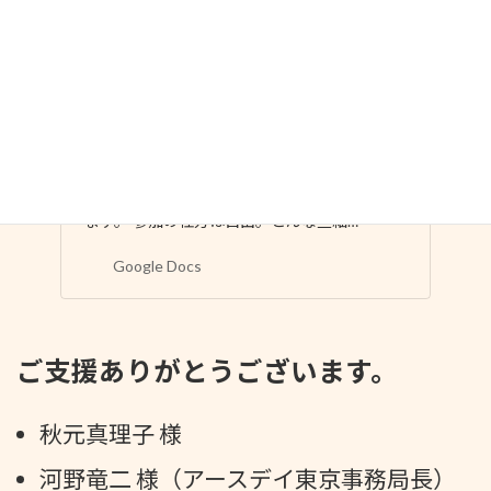
『アースデイマンス』エントリーフォー
ム
EARTH DAY YAMANASHI 2024は、 4/1~4/30
を「アースデイマンス」とし、 県内各地で一
緒にアースデイを盛り上げる仲間を募集してい
ます。 参加の仕方は自由。どんな些細…
Google Docs
ご支援ありがとうございます。
秋元真理子 様
河野竜二 様（アースデイ東京事務局長）